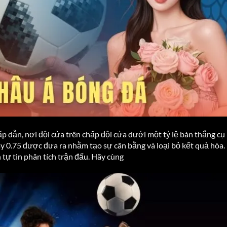
ấp dẫn, nơi đội cửa trên chấp đội cửa dưới một tỷ lệ bàn thắng cụ
hay 0.75 được đưa ra nhằm tạo sự cân bằng và loại bỏ kết quả hòa.
 tự tin phân tích trận đấu. Hãy cùng