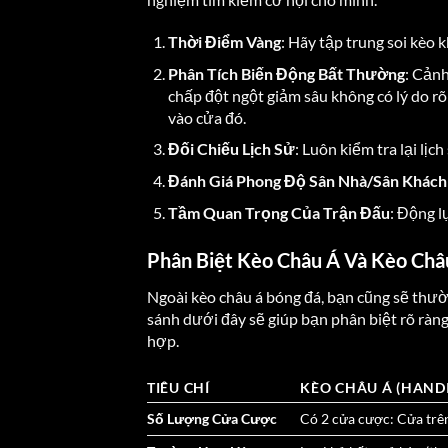
Thời Điểm Vàng
: Hãy tập trung soi kèo 
Phân Tích Biến Động Bất Thường
: Cảnh
chấp đột ngột giảm sâu không có lý do rõ 
vào cửa đó.
Đối Chiếu Lịch Sử
: Luôn kiểm tra lại lịc
Đánh Giá Phong Độ Sân Nhà/Sân Khách
Tầm Quan Trọng Của Trận Đấu
: Động l
Phân Biệt Kèo Châu Á Và Kèo Ch
Ngoài kèo châu á bóng đá, bạn cũng sẽ thư
sánh dưới đây sẽ giúp bạn phân biệt rõ ràn
hợp.
TIÊU CHÍ
KÈO CHÂU Á (HAND
Số Lượng Cửa Cược
Có 2 cửa cược: Cửa trê