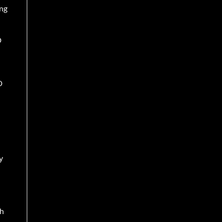
ưng
D
D
y
nh