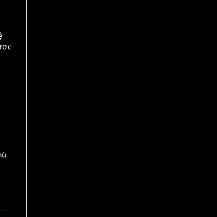
ệ
cược
hù