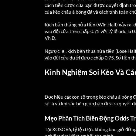
cách tiền cược của bạn được quyết định tro
của kèo châu á bóng đá và cách tính toán chú
Kịch bản thắng nửa tiền (Win Half) xảy ra 
vào đội cửa trên chấp 0.75 với tỷ lệ odd là 0
VND.
Ngược lại, kịch bản thua nửa tiền (Lose Ha
vào đội cửa dưới được chấp 0.75. Số tiền th
Kinh Nghiệm Soi Kèo Và Cá
Đọc hiểu các con số trong kèo châu á bóng đ
sẽ là vũ khí sắc bén giúp bạn đưa ra quyết đ
Mẹo Phân Tích Biến Động Odds T
Tại XOSO66, tỷ lệ cược không bao giờ đứng y
nghiệm tìm kiếm cơ hội cho mình.