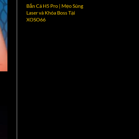
Bắn Cá H5 Pro | Mẹo Súng
Laser và Khóa Boss Tại
XOSO66