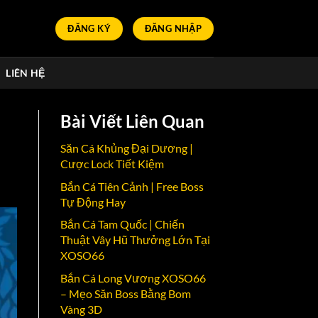
ĐĂNG KÝ
ĐĂNG NHẬP
LIÊN HỆ
Bài Viết Liên Quan
Săn Cá Khủng Đại Dương |
Cược Lock Tiết Kiệm
Bắn Cá Tiên Cảnh | Free Boss
Tự Động Hay
Bắn Cá Tam Quốc | Chiến
Thuật Vây Hũ Thưởng Lớn Tại
XOSO66
Bắn Cá Long Vương XOSO66
– Mẹo Săn Boss Bằng Bom
Vàng 3D