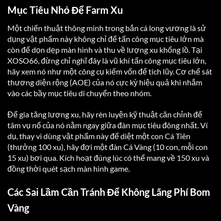
Mục Tiêu Nhỏ Để Farm Xu
Một chiến thuật thông minh trong bắn cá long vương là sử
dụng vật phẩm này không chỉ để tấn công mục tiêu lớn mà
còn để dọn dẹp màn hình và thu về lượng xu khổng lồ. Tại
XOSO66, đừng chỉ nghĩ đây là vũ khí tấn công mục tiêu lớn,
hãy xem nó như một công cụ kiếm vốn để tích lũy. Cơ chế sát
thương diện rộng (AOE) của nó cực kỳ hiệu quả khi nhắm
vào các bầy mục tiêu di chuyển theo nhóm.
Để gia tăng lượng xu, hãy rèn luyện kỹ thuật căn chỉnh để
tâm vụ nổ của nó nằm ngay giữa đàn mục tiêu đông nhất. Ví
dụ, thay vì dùng vật phẩm này để diệt một con Cá Tiên
(thưởng 100 xu), hãy đợi một đàn Cá Vàng (10 con, mỗi con
15 xu) bơi qua. Kích hoạt đúng lúc có thể mang về 150 xu và
đồng thời quét sạch màn hình game.
Các Sai Lầm Cần Tránh Để Không Lãng Phí Bom
Vàng