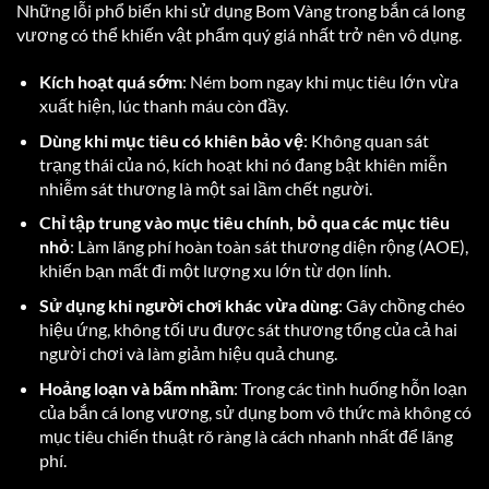
Những lỗi phổ biến khi sử dụng Bom Vàng trong bắn cá long
vương có thể khiến vật phẩm quý giá nhất trở nên vô dụng.
Kích hoạt quá sớm
: Ném bom ngay khi mục tiêu lớn vừa
xuất hiện, lúc thanh máu còn đầy.
Dùng khi mục tiêu có khiên bảo vệ
: Không quan sát
trạng thái của nó, kích hoạt khi nó đang bật khiên miễn
nhiễm sát thương là một sai lầm chết người.
Chỉ tập trung vào mục tiêu chính, bỏ qua các mục tiêu
nhỏ
: Làm lãng phí hoàn toàn sát thương diện rộng (AOE),
khiến bạn mất đi một lượng xu lớn từ dọn lính.
Sử dụng khi người chơi khác vừa dùng
: Gây chồng chéo
hiệu ứng, không tối ưu được sát thương tổng của cả hai
người chơi và làm giảm hiệu quả chung.
Hoảng loạn và bấm nhầm
: Trong các tình huống hỗn loạn
của bắn cá long vương, sử dụng bom vô thức mà không có
mục tiêu chiến thuật rõ ràng là cách nhanh nhất để lãng
phí.