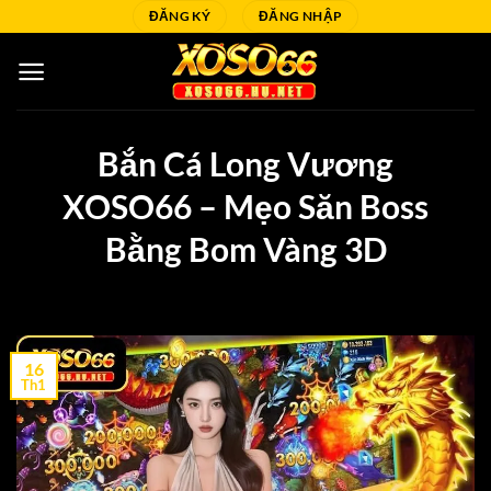
Bỏ
ĐĂNG KÝ
ĐĂNG NHẬP
qua
nội
dung
Bắn Cá Long Vương
XOSO66 – Mẹo Săn Boss
Bằng Bom Vàng 3D
16
Th1