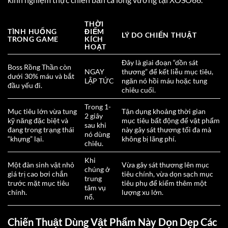
THỜI
TÌNH HUỐNG
ĐIỂM
LÝ DO CHIẾN THUẬT
TRONG GAME
KÍCH
HOẠT
Đây là giai đoạn “dồn sát
Boss Rồng Thần còn
NGAY
thương” để kết liễu mục tiêu,
dưới 30% máu và bắt
LẬP TỨC
ngăn nó hồi máu hoặc tung
đầu yếu đi.
chiêu cuối.
Trong 1-
Mục tiêu lớn vừa tung
Tận dụng khoảng thời gian
2 giây
kỹ năng đặc biệt và
mục tiêu bất động để vật phẩm
sau khi
đang trong trạng thái
này gây sát thương tối đa mà
nó dùng
“khựng” lại.
không bị lãng phí.
chiêu.
Khi
Một đàn sinh vật nhỏ
Vừa gây sát thương lên mục
chúng ở
giá trị cao bơi chắn
tiêu chính, vừa dọn sạch mục
trung
trước mặt mục tiêu
tiêu phụ để kiếm thêm một
tâm vụ
chính.
lượng xu lớn.
nổ.
Chiến Thuật Dùng Vật Phẩm Này Dọn Dẹp Các