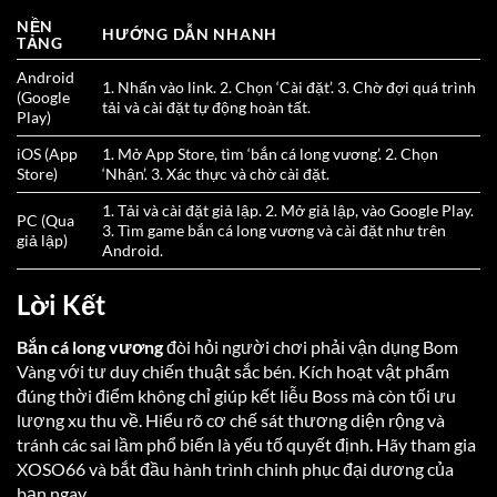
NỀN
HƯỚNG DẪN NHANH
TẢNG
Android
1. Nhấn vào link. 2. Chọn ‘Cài đặt’. 3. Chờ đợi quá trình
(Google
tải và cài đặt tự động hoàn tất.
Play)
iOS (App
1. Mở App Store, tìm ‘bắn cá long vương’. 2. Chọn
Store)
‘Nhận’. 3. Xác thực và chờ cài đặt.
1. Tải và cài đặt giả lập. 2. Mở giả lập, vào Google Play.
PC (Qua
3. Tìm game bắn cá long vương và cài đặt như trên
giả lập)
Android.
Lời Kết
Bắn cá long vương
đòi hỏi người chơi phải vận dụng Bom
Vàng với tư duy chiến thuật sắc bén. Kích hoạt vật phẩm
đúng thời điểm không chỉ giúp kết liễu Boss mà còn tối ưu
lượng xu thu về. Hiểu rõ cơ chế sát thương diện rộng và
tránh các sai lầm phổ biến là yếu tố quyết định. Hãy tham gia
XOSO66 và bắt đầu hành trình chinh phục đại dương của
bạn ngay.