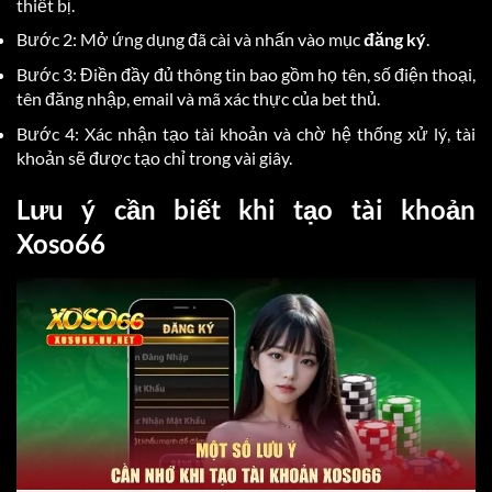
thiết bị.
Bước 2: Mở ứng dụng đã cài và nhấn vào mục
đăng ký
.
Bước 3: Điền đầy đủ thông tin bao gồm họ tên, số điện thoại,
tên đăng nhập, email và mã xác thực của bet thủ.
Bước 4: Xác nhận tạo tài khoản và chờ hệ thống xử lý, tài
khoản sẽ được tạo chỉ trong vài giây.
Lưu ý cần biết khi tạo tài khoản
Xoso66