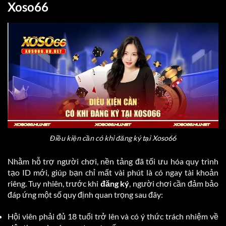
Xoso66
Điều kiện cần có khi đăng ký tại Xoso66
Nhằm hỗ trợ người chơi, nền tảng đã tối ưu hóa quy trình
tạo ID mới, giúp bạn chỉ mất vài phút là có ngay tài khoản
riêng. Tuy nhiên, trước khi
đăng ký
, người chơi cần đảm bảo
đáp ứng một số quy định quan trọng sau đây:
Hội viên phải đủ 18 tuổi trở lên và có ý thức trách nhiệm về