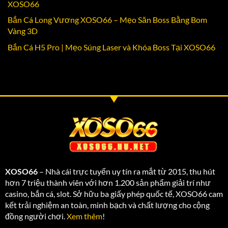
XOSO66
Bắn Cá Long Vương XOSO66 – Mẹo Săn Boss Bằng Bom
Vàng 3D
Bắn Cá H5 Pro | Mẹo Súng Laser và Khóa Boss Tại XOSO66
XOSO66
– Nhà cái trực tuyến uy tín ra mắt từ 2015, thu hút
hơn 7 triệu thành viên với hơn 1.200 sản phẩm giải trí như
casino, bắn cá, slot. Sở hữu ba giấy phép quốc tế, XOSO66 cam
kết trải nghiệm an toàn, minh bạch và chất lượng cho cộng
đồng người chơi.
Xem thêm
!