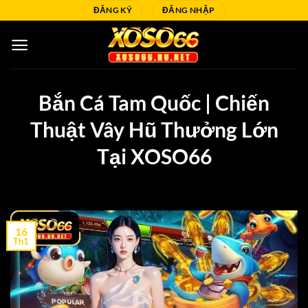
Bỏ
ĐĂNG KÝ
ĐĂNG NHẬP
qua
nội
dung
Bắn Cá Tam Quốc | Chiến
Thuật Vây Hũ Thưởng Lớn
Tại XOSO66
16
Th1