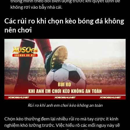
thông minh theo dõi biến động trước khi quyết định để
không rơi vào bẫy nhà cái.
Các rủi ro khi chọn kèo bóng đá không
nên chơi
Rủi ro khi anh em chơi kèo không an toàn
Chọn kèo thường đem lại nhiều rủi ro mà tay cược ít kinh
nghiệm khó lường trước. Việc hiểu rõ các mối nguy này sẽ