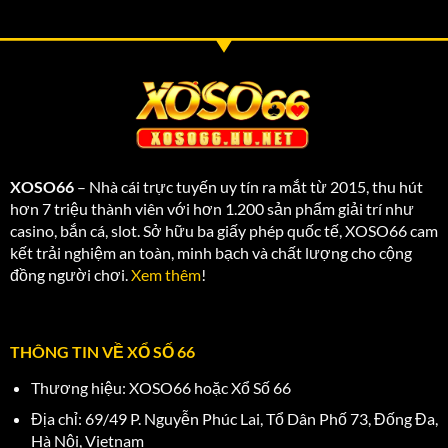
XOSO66
– Nhà cái trực tuyến uy tín ra mắt từ 2015, thu hút
hơn 7 triệu thành viên với hơn 1.200 sản phẩm giải trí như
casino, bắn cá, slot. Sở hữu ba giấy phép quốc tế, XOSO66 cam
kết trải nghiệm an toàn, minh bạch và chất lượng cho cộng
đồng người chơi.
Xem thêm
!
THÔNG TIN VỀ XỔ SỐ 66
Thương hiệu: XOSO66 hoặc Xổ Số 66
Địa chỉ: 69/49 P. Nguyễn Phúc Lai, Tổ Dân Phố 73, Đống Đa,
Hà Nội, Vietnam