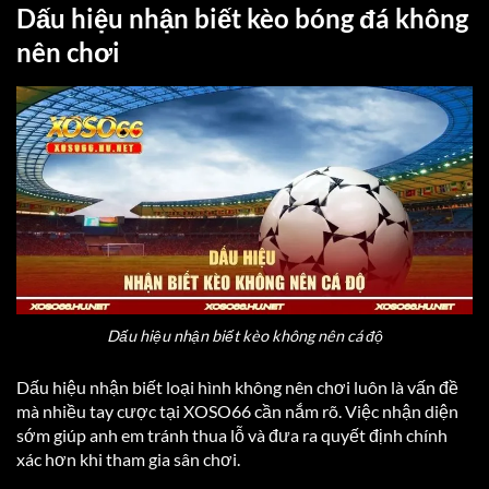
Dấu hiệu nhận biết kèo bóng đá không
nên chơi
Dấu hiệu nhận biết kèo không nên cá độ
Dấu hiệu nhận biết loại hình không nên chơi luôn là vấn đề
mà nhiều tay cược tại XOSO66 cần nắm rõ. Việc nhận diện
sớm giúp anh em tránh thua lỗ và đưa ra quyết định chính
xác hơn khi tham gia sân chơi.