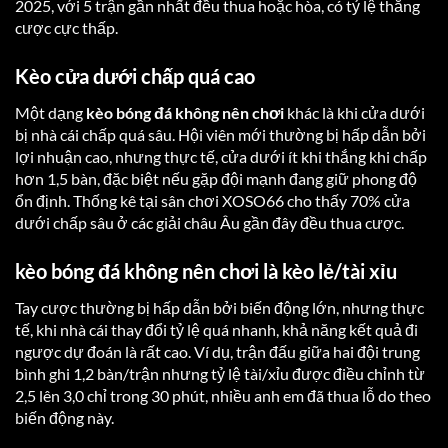
2025, với 5 trận gần nhất đều thua hoặc hòa, có tỷ lệ thắng
cược cực thấp.
Kèo cửa dưới chấp quá cao
Một dạng
kèo bóng đá không nên chơi
khác là khi cửa dưới
bị nhà cái chấp quá sâu. Hội viên mới thường bị hấp dẫn bởi
lợi nhuận cao, nhưng thực tế, cửa dưới ít khi thắng khi chấp
hơn 1,5 bàn, đặc biệt nếu gặp đội mạnh đang giữ phong độ
ổn định. Thống kê tại sân chơi XOSO66 cho thấy 70% cửa
dưới chấp sâu ở các giải châu Âu gần đây đều thua cược.
kèo bóng đá không nên chơi là kèo lẻ/tài xỉu
Tay cược thường bị hấp dẫn bởi biến động lớn, nhưng thực
tế, khi nhà cái thay đổi tỷ lệ quá nhanh, khả năng kết quả đi
ngược dự đoán là rất cao. Ví dụ, trận đấu giữa hai đội trung
bình ghi 1,2 bàn/trận nhưng tỷ lệ tài/xỉu được điều chỉnh từ
2,5 lên 3,0 chỉ trong 30 phút, nhiều anh em đã thua lỗ do theo
biến động này.