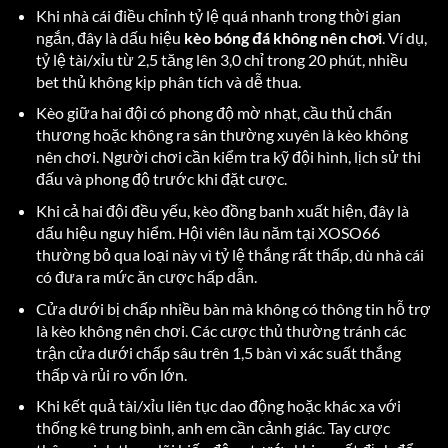
Khi nhà cái điều chỉnh tỷ lệ quá nhanh trong thời gian
ngắn, đây là dấu hiệu
kèo bóng đá không nên chơi
. Ví dụ,
tỷ lệ tài/xỉu từ 2,5 tăng lên 3,0 chỉ trong 20 phút, nhiều
bet thủ không kịp phân tích và dễ thua.
Kèo giữa hai đội có phong độ mờ nhạt, cầu thủ chấn
thương hoặc không ra sân thường xuyên là kèo không
nên chơi. Người chơi cần kiểm tra kỹ đội hình, lịch sử thi
đấu và phong độ trước khi đặt cược.
Khi cả hai đội đều yếu, kèo đồng banh xuất hiện, đây là
dấu hiệu nguy hiểm. Hội viên lâu năm tại XOSO66
thường bỏ qua loại này vì tỷ lệ thắng rất thấp, dù nhà cái
có đưa ra mức ăn cược hấp dẫn.
Cửa dưới bị chấp nhiều bàn mà không có thông tin hỗ trợ
là kèo không nên chơi. Các cược thủ thường tránh các
trận cửa dưới chấp sâu trên 1,5 bàn vì xác suất thắng
thấp và rủi ro vốn lớn.
Khi kết quả tài/xỉu liên tục dao động hoặc khác xa với
thống kê trung bình, anh em cần cảnh giác. Tay cược